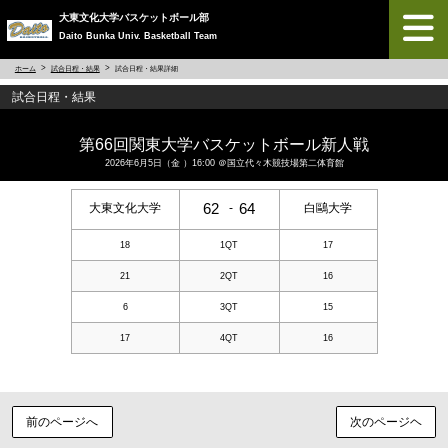
大東文化大学バスケットボール部
Daito Bunka Univ. Basketball Team
ホーム
試合日程・結果
試合日程・結果詳細
試合日程・結果
第66回関東大学バスケットボール新人戦
2026年6月5日（金 ）16:00 ＠
国立代々木競技場第二体育館
62
64
大東文化大学
-
白鷗大学
18
1QT
17
21
2QT
16
6
3QT
15
17
4QT
16
前のページへ
次のページヘ