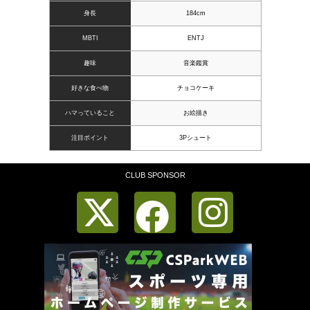
身長
184cm
MBTI
ENTJ
趣味
音楽鑑賞
好きな食べ物
チョコケーキ
ハマっていること
お絵描き
注目ポイント
3Pシュート
CLUB SPONSOR