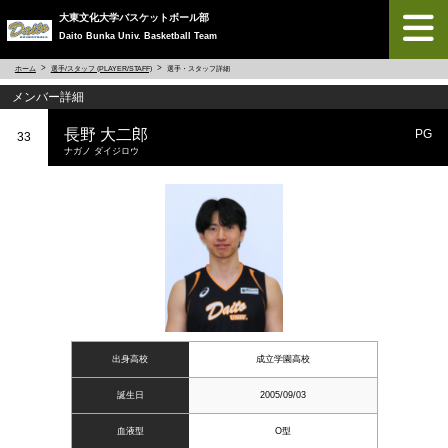
大東文化大学バスケットボール部
Daito Bunka Univ. Basketball Team
ホーム
選手/スタッフ (PLAYER/STAFF)
選手・スタッフ詳細
メンバー詳細
長野 大二郎
PG
33
ナガノ ダイジロウ
出身高校
成立学園高校
誕生日
2005/09/03
血液型
O型