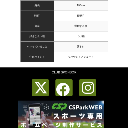
身長
196cm
MBTI
ENFP
趣味
運動する事
好きな食べ物
つけ麺
ハマっていること
筋トレ
注目ポイント
リバウンドとシュート
CLUB SPONSOR