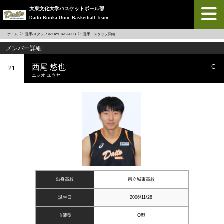
大東文化大学バスケットボール部
Daito Bunka Univ. Basketball Team
ホーム
選手/スタッフ (PLAYER/STAFF)
選手・スタッフ詳細
メンバー詳細
西尾 悠也
C
21
ニシオ ユウヤ
出身高校
県立城東高校
誕生日
2006/11/28
血液型
O型