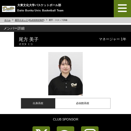
大東文化大学バスケットボール部
Daito Bunka Univ. Basketball Team
ホーム
選手/スタッフ (PLAYER/STAFF)
選手・スタッフ詳細
メンバー詳細
尾方 美子
マネージャー 1年
オガタ ミコ
出身高校
必由館高校
CLUB SPONSOR